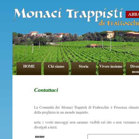
HOME
Chi siamo
Storia
Vivere insieme
Diven
mon
Contattaci
La Comunità dei Monaci Trappisti di Frattocchie è Presenza silenzi
della preghiera in un mondo inquieto.
nota: i vostri messaggi non saranno visibili sul sito e non verranno 
divulgati a terzi.
nome