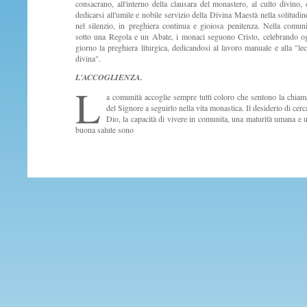
consacrano, all'interno della clausara del monastero, al culto divino, 
dedicarsi all'umile e nobile servizio della Divina Maestà nella solitudin
nel silenzio, in preghiera continua e gioiosa penitenza. Nella comuni
sotto una Regola e un Abate, i monaci seguono Cristo, celebrando o
giorno la preghiera liturgica, dedicandosi al lavoro manuale e alla "lec
divina".
L'ACCOGLIENZA.
L
a comunità accoglie sempre tutti coloro che sentono la chiam
del Signore a seguirlo nella vita monastica. Il desiderio di cerc
Dio, la capacità di vivere in comunita, una maturità umana e 
buona salute sono