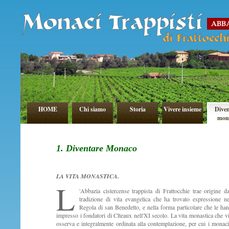
HOME
Chi siamo
Storia
Vivere insieme
Diven
mon
1. Diventare Monaco
LA VITA MONASTICA.
L
'Abbazia cistercense trappista di Frattocchie trae origine da
tradizione di vita evangelica che ha trovato espressione ne
Regola di san Benedetto, e nella forma particolare che le ha
impresso i fondatori di Cîteaux nell'XI secolo. La vita monastica che vi
osserva e integralmente ordinata alla contemplazione, per cui i monaci