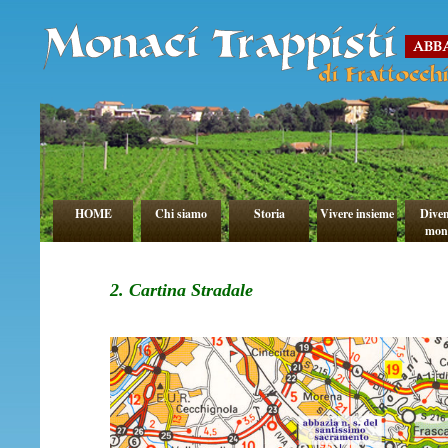
HOME
Chi siamo
Storia
Vivere insieme
Diven
mon
2. Cartina Stradale