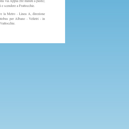
lla via Appia (tre minuti a piedi);
i e scendere a Frattocchie.
e la Metro - Linea A, direzione
tobus per Albano - Velletri - in
Frattocchie.