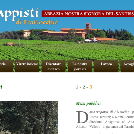
oria
Vivere insieme
Diventare
La nostra
Lavoro
Accogl
monaco
giornata
i
-
-
3
1
2
Mezzi pubblici
D
all'
Aeroporto di Fiumicino
, 
Roma Termini; a Roma Termini
direzione Anagnina; ad Ana
Albano - Velletri - in partenza dal Termin