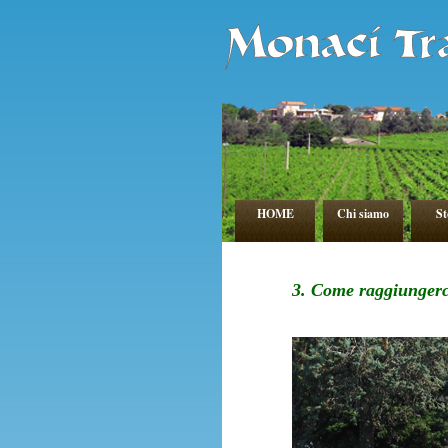
HOME
Chi siamo
St
3. Come raggiungerc