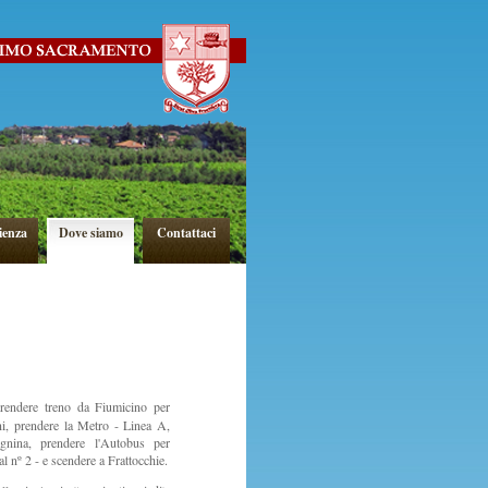
ienza
Dove siamo
Contattaci
prendere treno da Fiumicino per
, prendere la Metro - Linea A,
gnina, prendere l'Autobus per
al nº 2 - e scendere a Frattocchie.