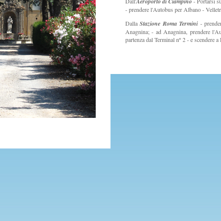
Dall'
Aeroporto di Ciampino
- Portarsi su
- prendere l'Autobus per Albano - Velletr
Dalla
Stazione Roma Termini
- prender
Anagnina; - ad Anagnina, prendere l'Au
partenza dal Terminal nº 2 - e scendere a 