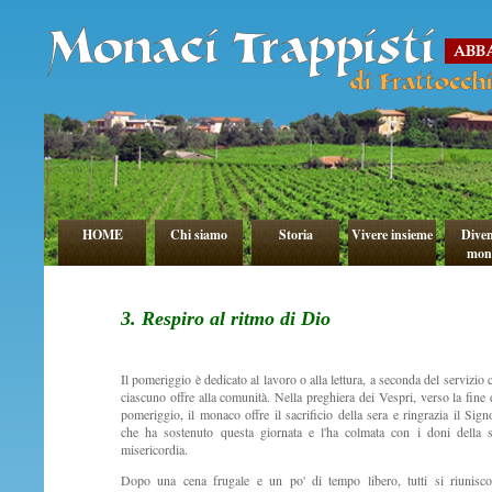
HOME
Chi siamo
Storia
Vivere insieme
Diven
mon
3. Respiro al ritmo di Dio
Il pomeriggio è dedicato al lavoro o alla lettura, a seconda del servizio 
ciascuno offre alla comunità. Nella preghiera dei Vespri, verso la fine 
pomeriggio, il monaco offre il sacrificio della sera e ringrazia il Sign
che ha sostenuto questa giornata e l'ha colmata con i doni della 
misericordia.
Dopo una cena frugale e un po' di tempo libero, tutti si riunisc