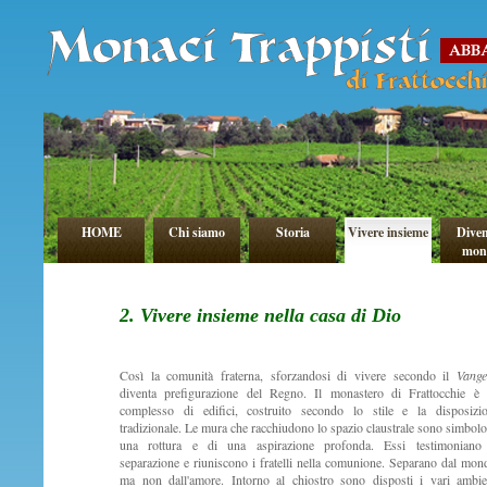
HOME
Chi siamo
Storia
Vivere insieme
Diven
mon
2. Vivere insieme nella casa di Dio
Così la comunità fraterna, sforzandosi di vivere secondo il
Vange
diventa prefigurazione del Regno. Il monastero di Frattocchie è
complesso di edifici, costruito secondo lo stile e la disposizi
tradizionale. Le mura che racchiudono lo spazio claustrale sono simbolo
una rottura e di una aspirazione profonda. Essi testimoniano
separazione e riuniscono i fratelli nella comunione. Separano dal mon
ma non dall'amore. Intorno al chiostro sono disposti i vari ambie